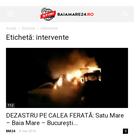
Acasă
Etichete
Intervente
Etichetă: intervente
112
DEZASTRU PE CALEA FERATĂ: Satu Mare
– Baia Mare – București...
BM24
-
8 mai 2019
0