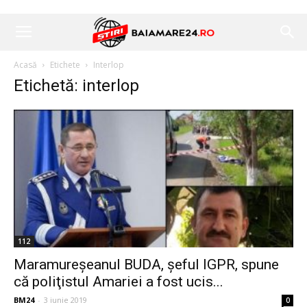
Acasă
Etichete
Interlop
Etichetă: interlop
112
Maramureșeanul BUDA, șeful IGPR, spune
că poliţistul Amariei a fost ucis...
BM24
-
3 iunie 2019
0