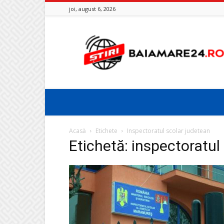
joi, august 6, 2026
Baia
Mare
24
Acasă
Etichete
Inspectoratul scolar judetean
Etichetă: inspectoratul