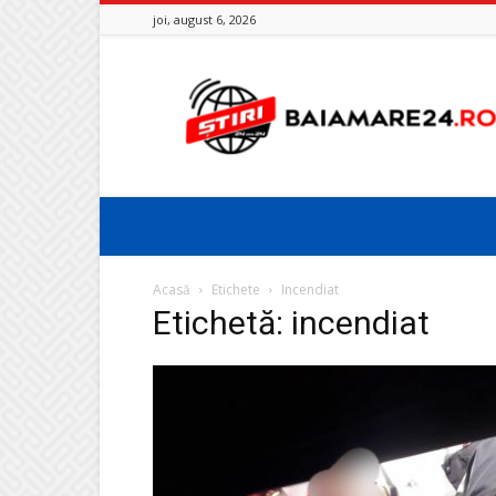
joi, august 6, 2026
Baia
Mare
24
Acasă
Etichete
Incendiat
Etichetă: incendiat