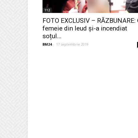
112
FOTO EXCLUSIV – RĂZBUNARE: 
femeie din Ieud și-a incendiat
soțul...
BM24
-
17 septembrie 2019