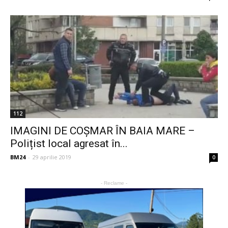
112
IMAGINI DE COȘMAR ÎN BAIA MARE –
Polițist local agresat în...
BM24
-
29 aprilie 2019
0
- Reclame -