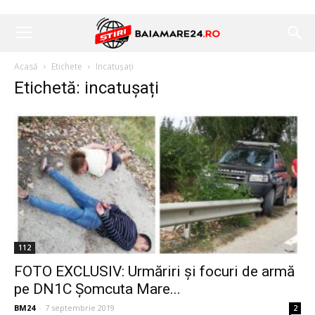
Acasă
Etichete
Incatușați
Etichetă: incatușați
112
FOTO EXCLUSIV: Urmăriri și focuri de armă
pe DN1C Șomcuta Mare...
BM24
-
7 septembrie 2019
2