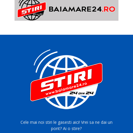
Cele mai noi stiri le gasesti aici! Vrei sa ne dai un
pont? Ai o stire?