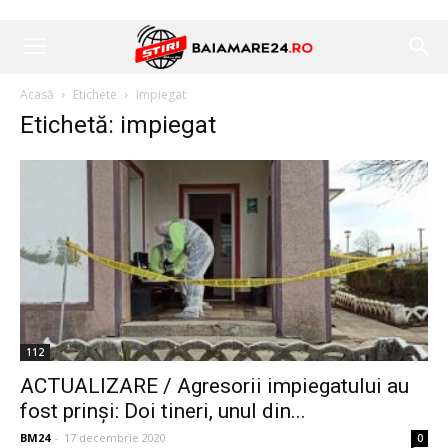
Acasă
Etichete
Impiegat
Etichetă: impiegat
112
ACTUALIZARE / Agresorii impiegatului au
fost prinși: Doi tineri, unul din...
BM24
-
17 decembrie 2020
0