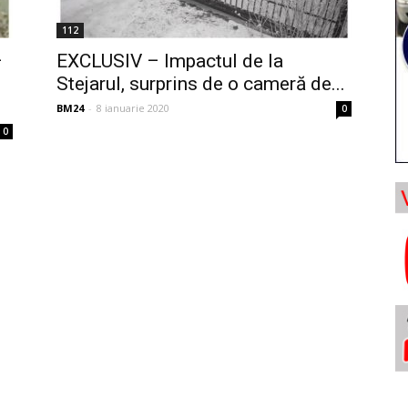
112
–
EXCLUSIV – Impactul de la
Stejarul, surprins de o cameră de...
BM24
-
8 ianuarie 2020
0
0