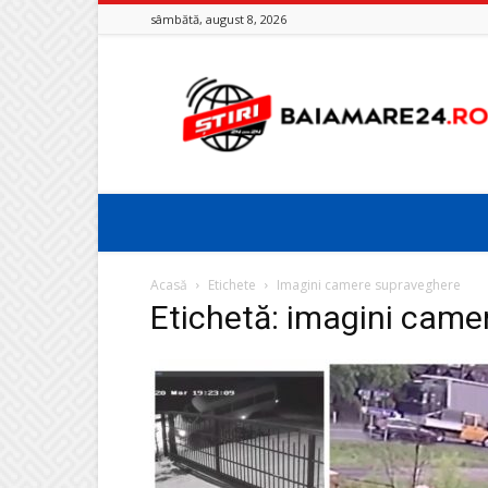
sâmbătă, august 8, 2026
Baia
Mare
24
Acasă
Etichete
Imagini camere supraveghere
Etichetă: imagini came