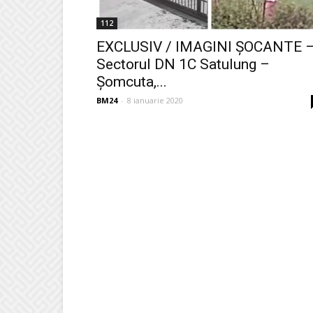
112
EXCLUSIV / IMAGINI ȘOCANTE 
Sectorul DN 1C Satulung –
Șomcuta,...
BM24
-
8 ianuarie 2020