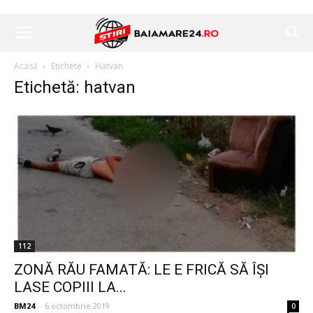
Acasă
Etichete
Hatvan
Etichetă: hatvan
112
ZONĂ RĂU FAMATĂ: LE E FRICĂ SĂ ÎȘI
LASE COPIII LA...
BM24
-
6 octombrie 2019
0