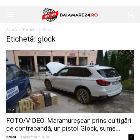
Acasă
Etichete
Glock
Etichetă: glock
112
FOTO/VIDEO: Maramureșean prins cu țigări
de contrabandă, un pistol Glock, sume...
BM24
-
9 octombrie 2020
0