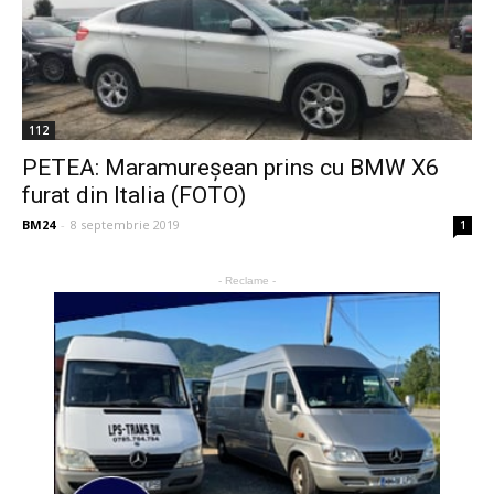
112
PETEA: Maramureșean prins cu BMW X6
furat din Italia (FOTO)
BM24
-
8 septembrie 2019
1
- Reclame -