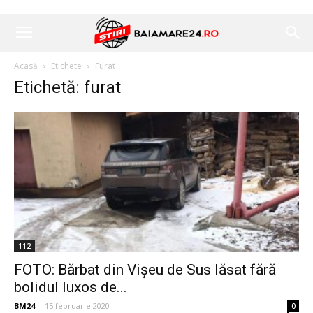
Acasă
Etichete
Furat
Etichetă: furat
112
FOTO: Bărbat din Vișeu de Sus lăsat fără
bolidul luxos de...
BM24
-
15 februarie 2020
0