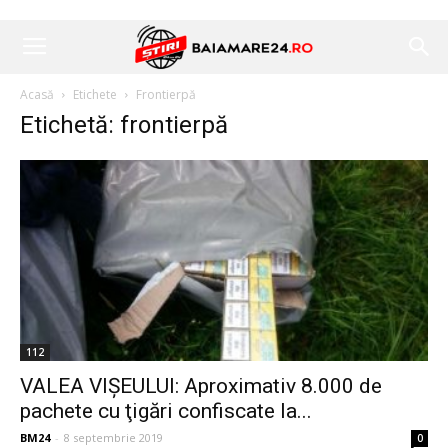
Acasă
Etichete
Frontierpă
Etichetă: frontierpă
112
VALEA VIȘEULUI: Aproximativ 8.000 de
pachete cu ţigări confiscate la...
BM24
-
8 septembrie 2019
0