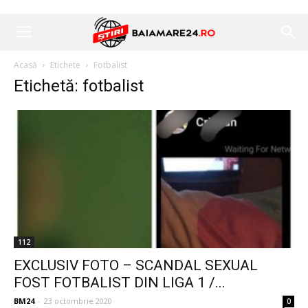
Acasă
Etichete
Fotbalist
Etichetă: fotbalist
112
EXCLUSIV FOTO – SCANDAL SEXUAL
FOST FOTBALIST DIN LIGA 1 /...
BM24
-
23 octombrie 2020
0