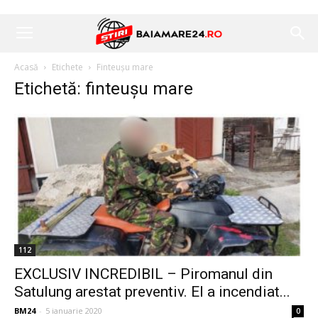
Acasă
Etichete
Finteușu mare
Etichetă: finteușu mare
112
EXCLUSIV INCREDIBIL – Piromanul din
Satulung arestat preventiv. El a incendiat...
BM24
-
5 ianuarie 2020
0