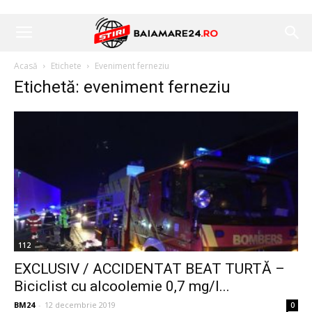
Acasă
Etichete
Eveniment ferneziu
Etichetă: eveniment ferneziu
112
EXCLUSIV / ACCIDENTAT BEAT TURTĂ –
Biciclist cu alcoolemie 0,7 mg/l...
BM24
-
12 decembrie 2019
0