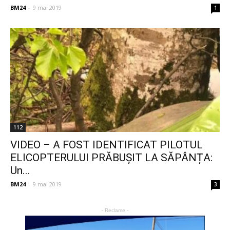
BM24
-
9 mai 2019
1
112
VIDEO – A FOST IDENTIFICAT PILOTUL
ELICOPTERULUI PRĂBUȘIT LA SĂPÂNȚA:
Un...
BM24
-
9 mai 2019
3
- Reclame -