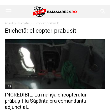
Acasă
Etichete
Elicopter prabusit
Etichetă: elicopter prabusit
112
INCREDIBIL: La manșa elicopterului
prăbușit la Săpânța era comandantul
adjunct al...