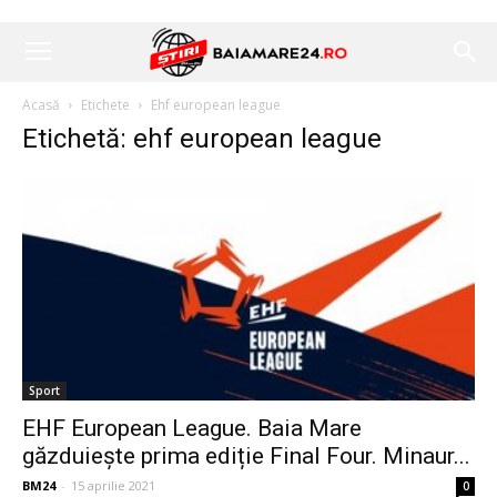
Acasă
Etichete
Ehf european league
Etichetă: ehf european league
Sport
EHF European League. Baia Mare
găzduieşte prima ediție Final Four. Minaur...
BM24
-
15 aprilie 2021
0