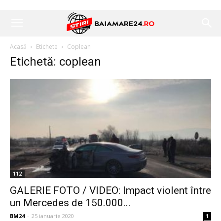
Acasă
Etichete
Coplean
Etichetă: coplean
112
GALERIE FOTO / VIDEO: Impact violent între
un Mercedes de 150.000...
BM24
-
25 ianuarie 2020
1