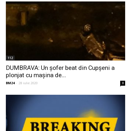
112
DUMBRAVA: Un șofer beat din Cupșeni a
plonjat cu mașina de...
BM24
-
28 iulie 2020
0