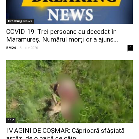
Breaking News
COVID-19: Trei persoane au decedat în
Maramureș. Numărul morților a ajuns...
BM24
-
3 iulie 2020
0
112
IMAGINI DE COȘMAR: Căprioară sfâșiată
astăzi de o haită de câini...