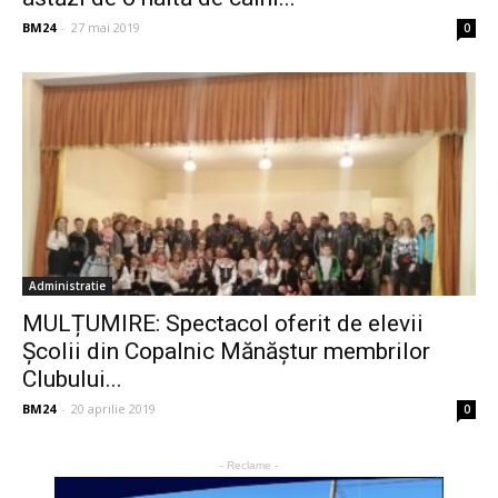
BM24
-
27 mai 2019
0
Administratie
MULȚUMIRE: Spectacol oferit de elevii
Școlii din Copalnic Mănăștur membrilor
Clubului...
BM24
-
20 aprilie 2019
0
- Reclame -