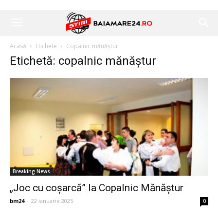
Acasă
Etichete
Copalnic mănăștur
Etichetă: copalnic mănăștur
Breaking News
„Joc cu coșarcă” la Copalnic Mănăștur
bm24
-
22 ianuarie 2025
0