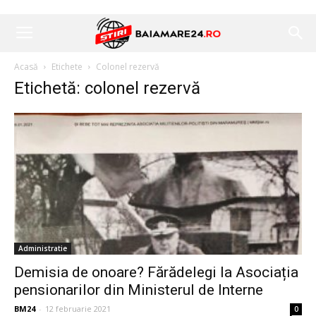
Acasă
Etichete
Colonel rezervă
Etichetă: colonel rezervă
Administratie
Demisia de onoare? Fărădelegi la Asociația
pensionarilor din Ministerul de Interne
BM24
-
12 februarie 2021
0