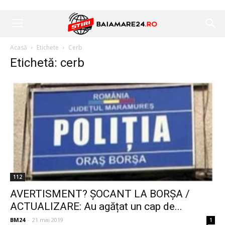
Acasă
Etichete
Cerb
Etichetă: cerb
112
AVERTISMENT? ȘOCANT LA BORȘA /
ACTUALIZARE: Au agățat un cap de...
BM24
-
21 mai 2019
1