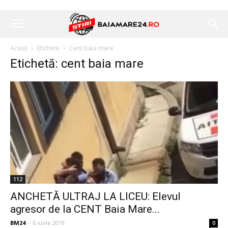
Acasă
Etichete
Cent baia mare
Etichetă: cent baia mare
112
ANCHETĂ ULTRAJ LA LICEU: Elevul
agresor de la CENT Baia Mare...
BM24
-
6 iunie 2019
0