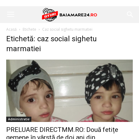
Acasă
Etichete
Caz social sighetu marmatiei
Etichetă: caz social sighetu
marmatiei
Administratie
PRELUARE DIRECTMM.RO: Două fetițe
gemene în vârstă de doi ani din...