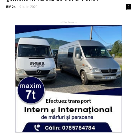
BM24
-
9 iulie 2020
0
- Reclame -