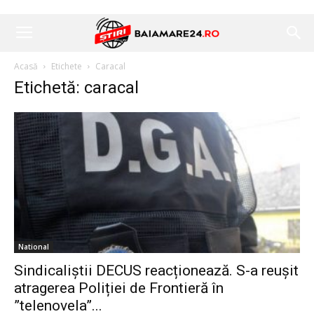
Acasă
Etichete
Caracal
Etichetă: caracal
National
Sindicaliștii DECUS reacționează. S-a reușit
atragerea Poliției de Frontieră în
”telenovela”...