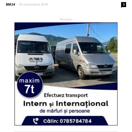
BM24
-
10 octombrie 2019
0
- Reclame -