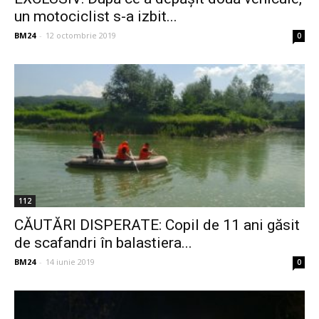
un motociclist s-a izbit...
BM24
-
12 octombrie 2019
0
112
CĂUTĂRI DISPERATE: Copil de 11 ani găsit
de scafandri în balastiera...
BM24
-
14 iunie 2019
0