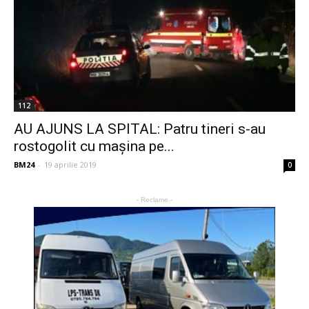
112
AU AJUNS LA SPITAL: Patru tineri s-au
rostogolit cu mașina pe...
BM24
-
19 aprilie 2019
0
- Reclame -