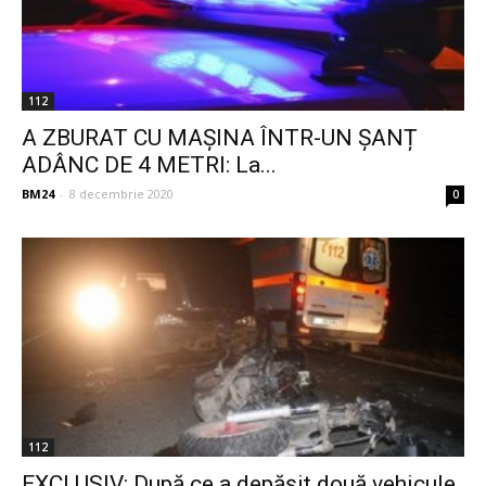
112
A ZBURAT CU MAȘINA ÎNTR-UN ȘANȚ
ADÂNC DE 4 METRI: La...
BM24
-
8 decembrie 2020
0
112
EXCLUSIV: După ce a depășit două vehicule,