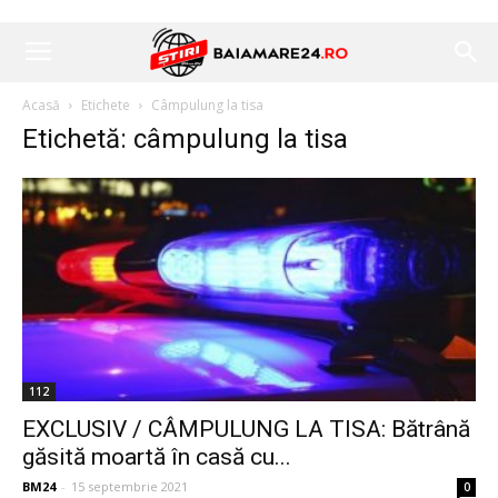
Acasă
Etichete
Câmpulung la tisa
Etichetă: câmpulung la tisa
112
EXCLUSIV / CÂMPULUNG LA TISA: Bătrână
găsită moartă în casă cu...
BM24
-
15 septembrie 2021
0