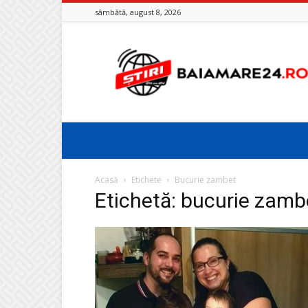
sâmbătă, august 8, 2026
Baia
Mare
24
Acasă
Etichete
Bucurie zambet
Etichetă: bucurie zamb