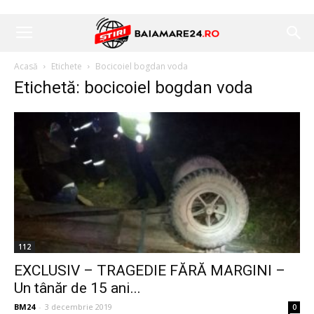
Acasă
Etichete
Bocicoiel bogdan voda
Etichetă: bocicoiel bogdan voda
112
EXCLUSIV – TRAGEDIE FĂRĂ MARGINI –
Un tânăr de 15 ani...
BM24
-
3 decembrie 2019
0