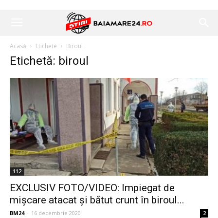
Acasă
Etichete
Biroul
Etichetă: biroul
112
EXCLUSIV FOTO/VIDEO: Impiegat de
mișcare atacat și bătut crunt în biroul...
BM24
-
16 decembrie 2020
2