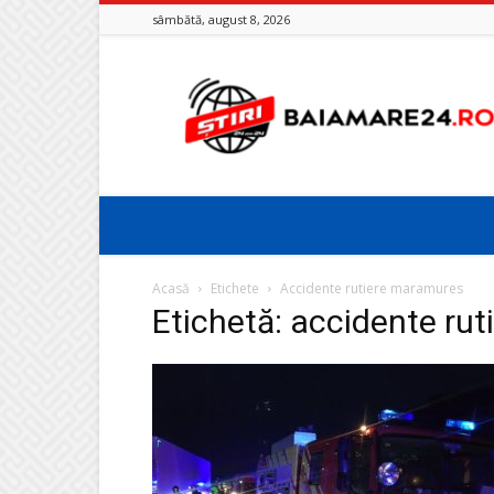
sâmbătă, august 8, 2026
Baia
Mare
24
Acasă
Etichete
Accidente rutiere maramures
Etichetă: accidente ru