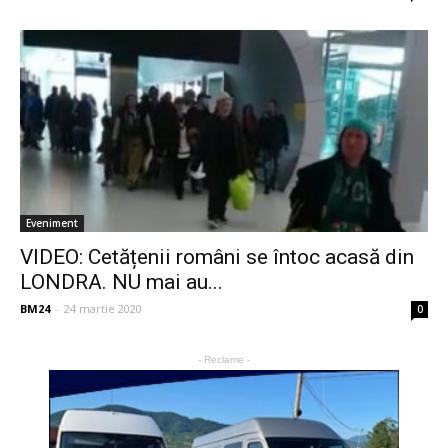
Eveniment
VIDEO: Cetățenii români se întoc acasă din
LONDRA. NU mai au...
BM24
-
24 martie 2020
0
- Reclame -