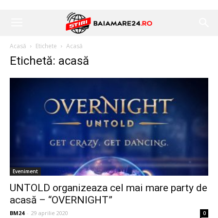
Acasă
Etichete
Acasă
Etichetă: acasă
Eveniment
UNTOLD organizeaza cel mai mare party de
acasă – “OVERNIGHT”
BM24
-
29 aprilie 2020
0