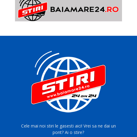
Cele mai noi stiri le gasesti aici! Vrei sa ne dai un
pont? Ai o stire?