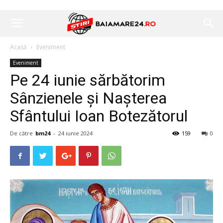
Acasă
Eveniment
Eveniment
Pe 24 iunie sărbătorim
Sânzienele și Nașterea
Sfântului Ioan Botezătorul
De către
bm24
-
24 iunie 2024
159
0