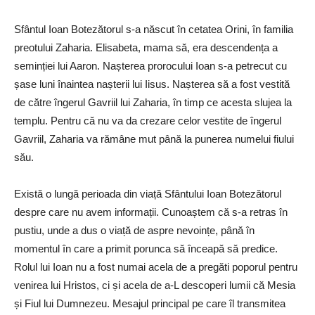
Sfântul Ioan Botezătorul s-a născut în cetatea Orini, în familia
preotului Zaharia. Elisabeta, mama să, era descendența a
seminției lui Aaron. Nașterea prorocului Ioan s-a petrecut cu
șase luni înaintea nașterii lui Iisus. Nașterea să a fost vestită
de către îngerul Gavriil lui Zaharia, în timp ce acesta slujea la
templu. Pentru că nu va da crezare celor vestite de îngerul
Gavriil, Zaharia va rămâne mut până la punerea numelui fiului
său.
Există o lungă perioada din viață Sfântului Ioan Botezătorul
despre care nu avem informații. Cunoaștem că s-a retras în
pustiu, unde a dus o viață de aspre nevoințe, până în
momentul în care a primit porunca să înceapă să predice.
Rolul lui Ioan nu a fost numai acela de a pregăti poporul pentru
venirea lui Hristos, ci și acela de a-L descoperi lumii că Mesia
și Fiul lui Dumnezeu. Mesajul principal pe care îl transmitea