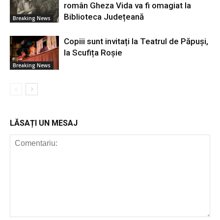
român Gheza Vida va fi omagiat la
Biblioteca Județeană
Breaking News
Copiii sunt invitați la Teatrul de Păpuși,
la Scufița Roșie
Breaking News
LĂSAȚI UN MESAJ