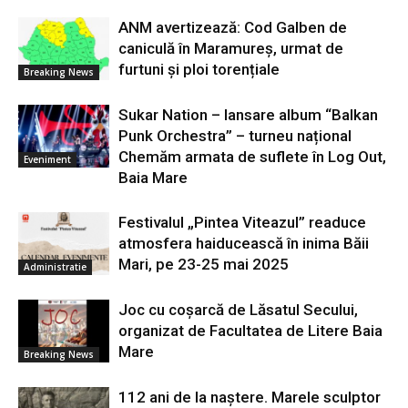
ANM avertizează: Cod Galben de
caniculă în Maramureș, urmat de
furtuni și ploi torențiale
Breaking News
Sukar Nation – lansare album “Balkan
Punk Orchestra” – turneu național
Chemăm armata de suflete în Log Out,
Eveniment
Baia Mare
Festivalul „Pintea Viteazul” readuce
atmosfera haiducească în inima Băii
Mari, pe 23-25 mai 2025
Administratie
Joc cu coșarcă de Lăsatul Secului,
organizat de Facultatea de Litere Baia
Mare
Breaking News
112 ani de la naștere. Marele sculptor