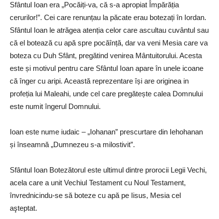
Sfântul Ioan era „Pocăiți-va, că s-a apropiat Împărăția
cerurilor!”. Cei care renunțau la păcate erau botezați în Iordan.
Sfântul Ioan le atrăgea atenția celor care ascultau cuvântul sau
că el botează cu apă spre pocăînță, dar va veni Mesia care va
boteza cu Duh Sfânt, pregătind venirea Mântuitorului. Acesta
este și motivul pentru care Sfântul Ioan apare în unele icoane
că înger cu aripi. Această reprezentare își are originea in
profeția lui Maleahi, unde cel care pregătește calea Domnului
este numit îngerul Domnului.
Ioan este nume iudaic – „Iohanan” prescurtare din Iehohanan
și înseamnă „Dumnezeu s-a milostivit”.
Sfântul Ioan Botezătorul este ultimul dintre prorocii Legii Vechi,
acela care a unit Vechiul Testament cu Noul Testament,
învrednicindu-se să boteze cu apă pe Iisus, Mesia cel
aşteptat.