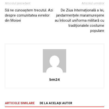
Articolul precedent
Articolul următor
Să ne cunoaştem trecutul. Azi
De Ziua Internațională a Iei,
despre comunitatea evreilor
jandarmerițele maramureșene
din Moisei
au înlocuit uniforma militară cu
tradiționalele costume
populare
bm24
ARTICOLE SIMILARE
DE LA ACELAȘI AUTOR