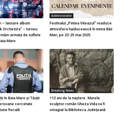
Administratie
n – lansare album
Festivalul „Pintea Viteazul” readuce
k Orchestra” – turneu
atmosfera haiducească în inima Băii
emăm armata de suflete
Mari, pe 23-25 mai 2025
Baia Mare
Breaking News
ii în Baia Mare și Tăuții
112 ani de la naștere. Marele
persoane cercetate
sculptor român Gheza Vida va fi
une fiscală
omagiat la Biblioteca Județeană