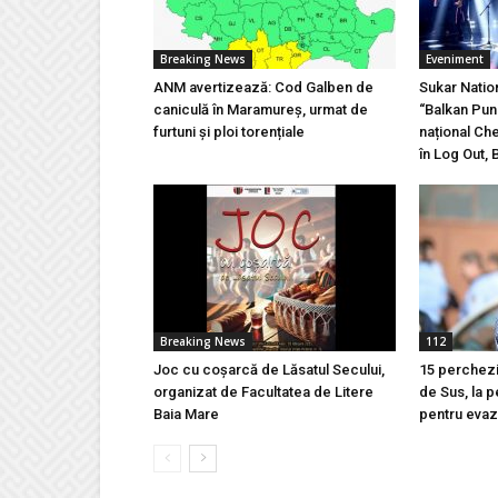
Breaking News
Eveniment
ANM avertizează: Cod Galben de
Sukar Natio
caniculă în Maramureș, urmat de
“Balkan Pun
furtuni și ploi torențiale
național Ch
în Log Out, 
Breaking News
112
Joc cu coșarcă de Lăsatul Secului,
15 percheziț
organizat de Facultatea de Litere
de Sus, la 
Baia Mare
pentru evazi