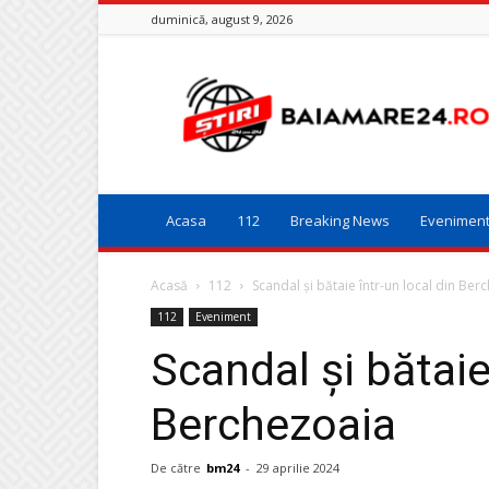
duminică, august 9, 2026
Baia
Mare
24
Acasa
112
Breaking News
Evenimen
Acasă
112
Scandal şi bătaie într-un local din Ber
112
Eveniment
Scandal şi bătaie
Berchezoaia
De către
bm24
-
29 aprilie 2024