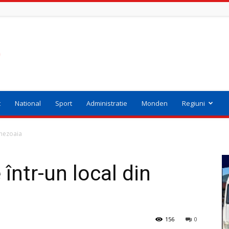
t
National
Sport
Administratie
Monden
Regiuni
chezoaia
 într-un local din
156
0