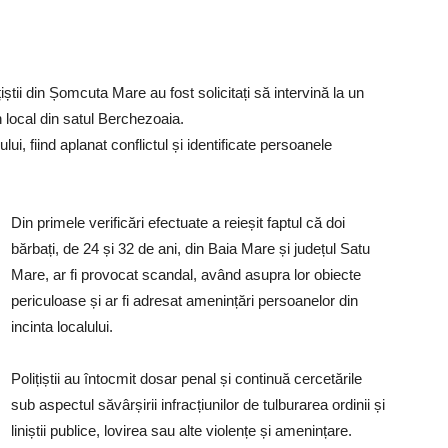
ițiștii din Șomcuta Mare au fost solicitați să intervină la un
 local din satul Berchezoaia.
ului, fiind aplanat conflictul și identificate persoanele
Din primele verificări efectuate a reieșit faptul că doi
bărbați, de 24 și 32 de ani, din Baia Mare și județul Satu
Mare, ar fi provocat scandal, având asupra lor obiecte
periculoase și ar fi adresat amenințări persoanelor din
incinta localului.
Polițiștii au întocmit dosar penal și continuă cercetările
sub aspectul săvârșirii infracțiunilor de tulburarea ordinii și
liniștii publice, lovirea sau alte violențe și amenințare.