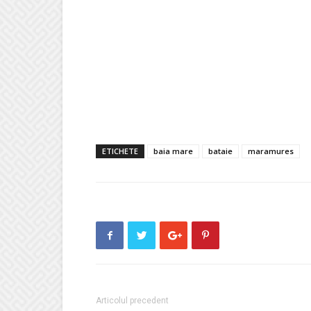
ETICHETE
baia mare
bataie
maramures
Articolul precedent