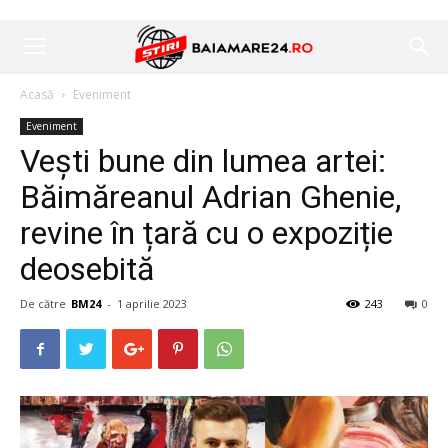
Acasă
Eveniment
Eveniment
Vești bune din lumea artei:
Băimăreanul Adrian Ghenie,
revine în țară cu o expoziție
deosebită
De către
BM24
-
1 aprilie 2023
243
0