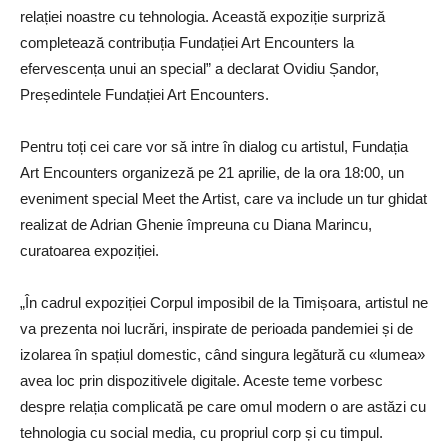
relației noastre cu tehnologia. Această expoziție surpriză
completează contribuția Fundației Art Encounters la
efervescența unui an special” a declarat Ovidiu Șandor,
Președintele Fundației Art Encounters.
Pentru toți cei care vor să intre în dialog cu artistul, Fundația
Art Encounters organizeză pe 21 aprilie, de la ora 18:00, un
eveniment special Meet the Artist, care va include un tur ghidat
realizat de Adrian Ghenie împreuna cu Diana Marincu,
curatoarea expoziției.
„În cadrul expoziției Corpul imposibil de la Timișoara, artistul ne
va prezenta noi lucrări, inspirate de perioada pandemiei și de
izolarea în spațiul domestic, când singura legătură cu «lumea»
avea loc prin dispozitivele digitale. Aceste teme vorbesc
despre relația complicată pe care omul modern o are astăzi cu
tehnologia cu social media, cu propriul corp și cu timpul.