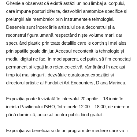
Ghenie a observat că există astăzi un nou limbaj al corpului,
care impune posturi diferite, dezvoltări anatomice specifice și
prelungiri ale membrelor prin instrumentele tehnologiei.
Desenele sunt încercările artistului de a deconstrui și a
reconstrui figura umană respectând niște volume mari, dar
speculând plastic prin toate detaliile care le conțin și mai ales
prin spațiile goale din jur. Accesul necontenit la tehnologie și
mediul digital ne fac, în mod aparent, cel puțin, să fim conectați
permanent și legați la o rețea colectivă, rămânând în același
timp tot mai singuri”. dezvăluie curatoarea expoziției și
directorul artistic al Fundației Art Encounters, Diana Marincu.
Expoziția poate fi vizitată în intervalul 20 aprilie – 18 iunie în
incinta Pavilionului ISHO, între orele 12:00 – 18:00, de miercuri
până duminică, accesul pentru public fiind gratuit.
Expoziția va beneficia și de un program de mediere care va fi