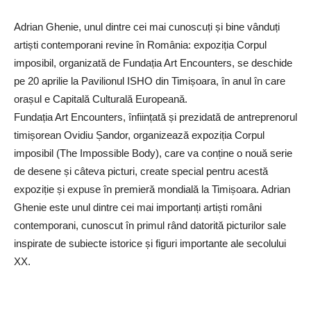
Adrian Ghenie, unul dintre cei mai cunoscuți și bine vânduți
artiști contemporani revine în România: expoziția Corpul
imposibil, organizată de Fundația Art Encounters, se deschide
pe 20 aprilie la Pavilionul ISHO din Timișoara, în anul în care
orașul e Capitală Culturală Europeană.
Fundația Art Encounters, înființată și prezidată de antreprenorul
timișorean Ovidiu Șandor, organizează expoziția Corpul
imposibil (The Impossible Body), care va conține o nouă serie
de desene și câteva picturi, create special pentru acestă
expoziție și expuse în premieră mondială la Timișoara. Adrian
Ghenie este unul dintre cei mai importanți artiști români
contemporani, cunoscut în primul rând datorită picturilor sale
inspirate de subiecte istorice și figuri importante ale secolului
XX.