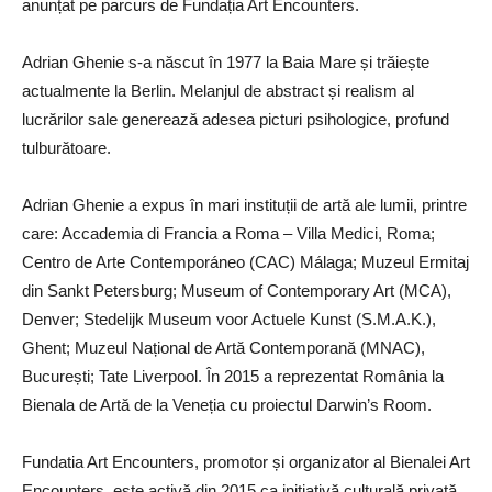
anunțat pe parcurs de Fundația Art Encounters.
Adrian Ghenie s-a născut în 1977 la Baia Mare și trăiește
actualmente la Berlin. Melanjul de abstract și realism al
lucrărilor sale generează adesea picturi psihologice, profund
tulburătoare.
Adrian Ghenie a expus în mari instituții de artă ale lumii, printre
care: Accademia di Francia a Roma – Villa Medici, Roma;
Centro de Arte Contemporáneo (CAC) Málaga; Muzeul Ermitaj
din Sankt Petersburg; Museum of Contemporary Art (MCA),
Denver; Stedelijk Museum voor Actuele Kunst (S.M.A.K.),
Ghent; Muzeul Național de Artă Contemporană (MNAC),
București; Tate Liverpool. În 2015 a reprezentat România la
Bienala de Artă de la Veneția cu proiectul Darwin’s Room.
Fundatia Art Encounters, promotor și organizator al Bienalei Art
Encounters, este activă din 2015 ca inițiativă culturală privată