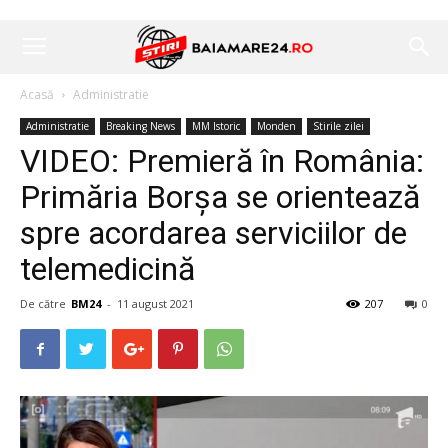
Acasă
Administratie
Administratie
Breaking News
MM Istoric
Monden
Stirile zilei
VIDEO: Premieră în România:
Primăria Borşa se orientează
spre acordarea serviciilor de
telemedicină
De către
BM24
-
11 august 2021
207
0