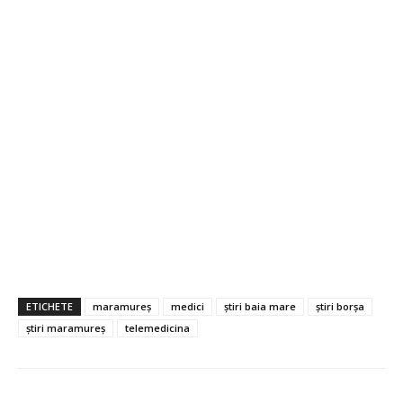
ETICHETE
maramureș
medici
știri baia mare
știri borșa
știri maramureș
telemedicina