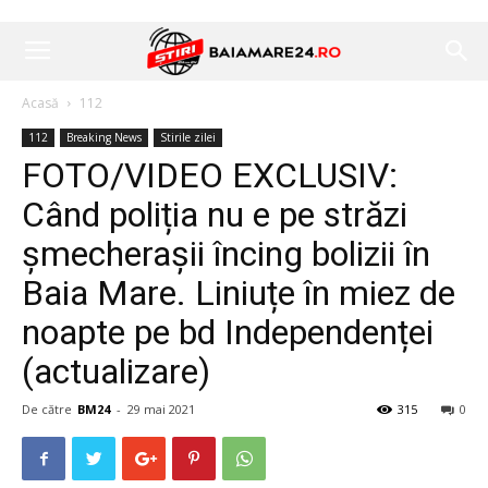
Acasă
112
112
Breaking News
Stirile zilei
FOTO/VIDEO EXCLUSIV:
Când poliția nu e pe străzi
șmecherașii încing bolizii în
Baia Mare. Liniuțe în miez de
noapte pe bd Independenței
(actualizare)
De către
BM24
-
29 mai 2021
315
0