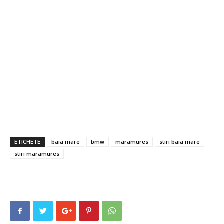
ETICHETE
baia mare
bmw
maramures
stiri baia mare
stiri maramures