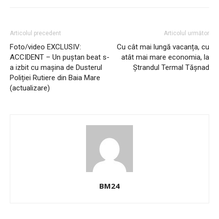
Articolul precedent
Articolul următor
Foto/video EXCLUSIV:
Cu cât mai lungă vacanța, cu
ACCIDENT – Un puștan beat s-
atât mai mare economia, la
a izbit cu mașina de Dusterul
Ștrandul Termal Tășnad
Poliției Rutiere din Baia Mare
(actualizare)
BM24