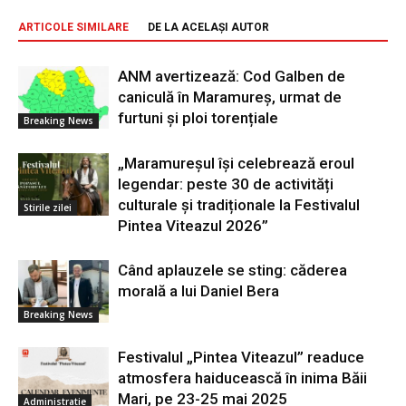
ARTICOLE SIMILARE
DE LA ACELAȘI AUTOR
ANM avertizează: Cod Galben de
caniculă în Maramureș, urmat de
furtuni și ploi torențiale
Breaking News
„Maramureșul își celebrează eroul
legendar: peste 30 de activități
culturale și tradiționale la Festivalul
Stirile zilei
Pintea Viteazul 2026”
Când aplauzele se sting: căderea
morală a lui Daniel Bera
Breaking News
Festivalul „Pintea Viteazul” readuce
atmosfera haiducească în inima Băii
Mari, pe 23-25 mai 2025
Administratie