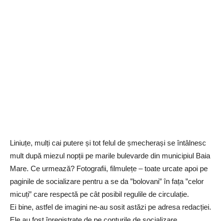
Liniuțe, mulți cai putere și tot felul de șmecherași se întâlnesc
mult după miezul nopții pe marile bulevarde din municipiul Baia
Mare. Ce urmează? Fotografii, filmulețe – toate urcate apoi pe
paginile de socializare pentru a se da ”bolovani” în fața ”celor
micuți” care respectă pe cât posibil regulile de circulație.
Ei bine, astfel de imagini ne-au sosit astăzi pe adresa redacției.
Ele au fost înregistrate de pe conturile de socializare.