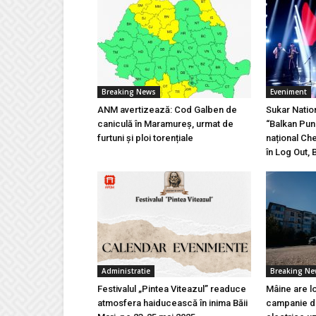
Breaking News
Eveniment
ANM avertizează: Cod Galben de
Sukar Natio
caniculă în Maramureș, urmat de
“Balkan Pun
furtuni și ploi torențiale
național Ch
în Log Out, 
Administratie
Breaking N
Festivalul „Pintea Viteazul” readuce
Mâine are l
atmosfera haiducească în inima Băii
campanie de