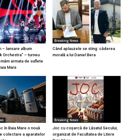
Breaking News
n – lansare album
Când aplauzele se sting: căderea
k Orchestra” – turneu
morală a lui Daniel Bera
emăm armata de suflete
Baia Mare
ews
Breaking News
oc în Baia Mare o nouă
Joc cu coșarcă de Lăsatul Secului,
 colectare a aparatelor
organizat de Facultatea de Litere