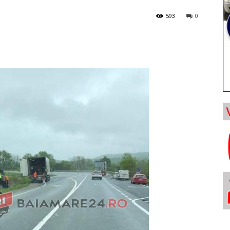
593
0