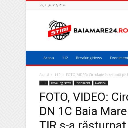
joi, august 6, 2026
Baia
Mare
24
Acasa
112
Breaking News
Evenimen
Acasă
112
FOTO, VIDEO: Circulaţie întreruptă pe 
112
Breaking News
Eveniment
National
FOTO, VIDEO: Circ
DN 1C Baia Mare 
TIR s-a răsturnat