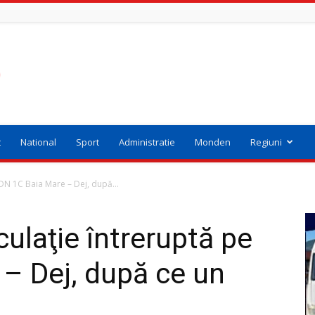
t
National
Sport
Administratie
Monden
Regiuni
DN 1C Baia Mare – Dej, după...
ulaţie întreruptă pe
– Dej, după ce un