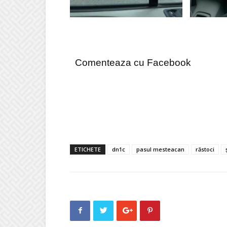
Comenteaza cu Facebook
ETICHETE
dn1c
pasul mesteacan
răstoci