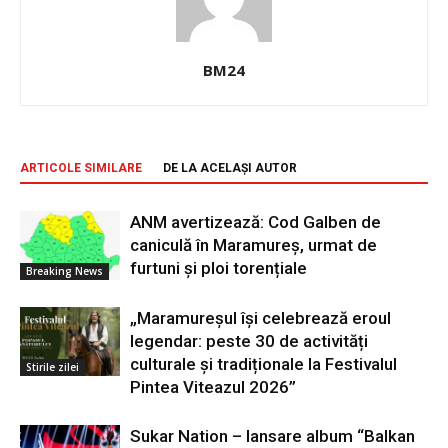
BM24
ARTICOLE SIMILARE
DE LA ACELAȘI AUTOR
ANM avertizează: Cod Galben de
caniculă în Maramureș, urmat de
furtuni și ploi torențiale
Breaking News
„Maramureșul își celebrează eroul
legendar: peste 30 de activități
culturale și tradiționale la Festivalul
Stirile zilei
Pintea Viteazul 2026”
Sukar Nation – lansare album “Balkan