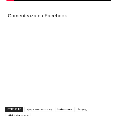
Comenteaza cu Facebook
ETICHETE
ajvps maramureș
baia mare
bușag
stiri baia mare