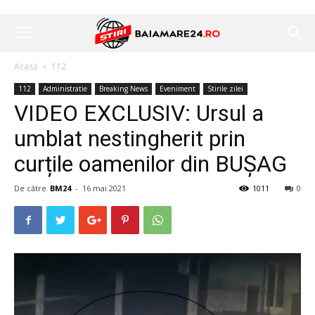
Acasă
112
112
Administratie
Breaking News
Eveniment
Stirile zilei
VIDEO EXCLUSIV: Ursul a
umblat nestingherit prin
curțile oamenilor din BUȘAG
De către
BM24
-
16 mai 2021
1011
0