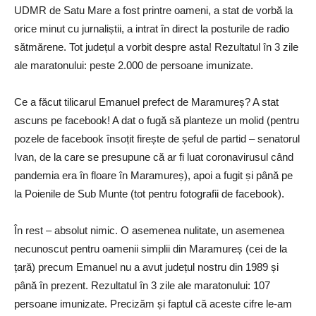
UDMR de Satu Mare a fost printre oameni, a stat de vorbă la
orice minut cu jurnaliștii, a intrat în direct la posturile de radio
sătmărene. Tot județul a vorbit despre asta! Rezultatul în 3 zile
ale maratonului: peste 2.000 de persoane imunizate.
Ce a făcut tilicarul Emanuel prefect de Maramureș? A stat
ascuns pe facebook! A dat o fugă să planteze un molid (pentru
pozele de facebook însoțit firește de șeful de partid – senatorul
Ivan, de la care se presupune că ar fi luat coronavirusul când
pandemia era în floare în Maramureș), apoi a fugit și până pe
la Poienile de Sub Munte (tot pentru fotografii de facebook).
În rest – absolut nimic. O asemenea nulitate, un asemenea
necunoscut pentru oamenii simplii din Maramureș (cei de la
țară) precum Emanuel nu a avut județul nostru din 1989 și
până în prezent. Rezultatul în 3 zile ale maratonului: 107
persoane imunizate. Precizăm și faptul că aceste cifre le-am