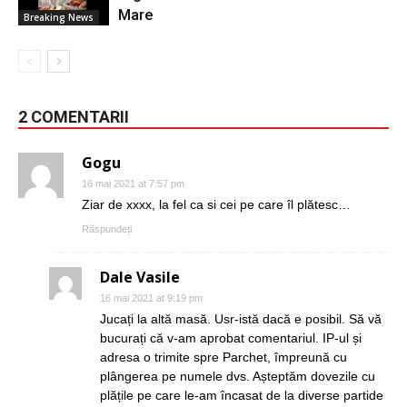
Mare
Breaking News
2 COMENTARII
Gogu
16 mai 2021 at 7:57 pm
Ziar de xxxx, la fel ca si cei pe care îl plătesc…
Răspundeți
Dale Vasile
16 mai 2021 at 9:19 pm
Jucați la altă masă. Usr-istă dacă e posibil. Să vă
bucurați că v-am aprobat comentariul. IP-ul și
adresa o trimite spre Parchet, împreună cu
plângerea pe numele dvs. Așteptăm dovezile cu
plățile pe care le-am încasat de la diverse partide