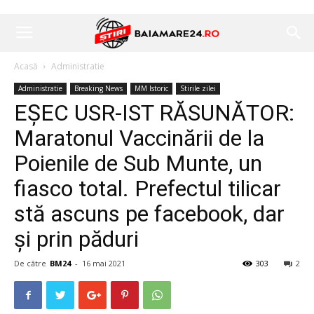
Acasă
Administratie
Administratie
Breaking News
MM Istoric
Stirile zilei
EȘEC USR-IST RĂSUNĂTOR:
Maratonul Vaccinării de la
Poienile de Sub Munte, un
fiasco total. Prefectul tilicar
stă ascuns pe facebook, dar
și prin păduri
De către
BM24
-
16 mai 2021
303
2