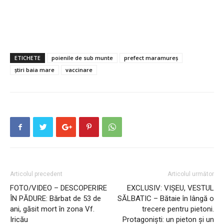
ETICHETE
poienile de sub munte
prefect maramureș
știri baia mare
vaccinare
Articolul precedent
Articolul următor
FOTO/VIDEO – DESCOPERIRE
EXCLUSIV: VIȘEU, VESTUL
ÎN PĂDURE: Bărbat de 53 de
SĂLBATIC – Bătaie în lângă o
ani, găsit mort în zona Vf.
trecere pentru pietoni.
Iricău
Protagoniști: un pieton și un