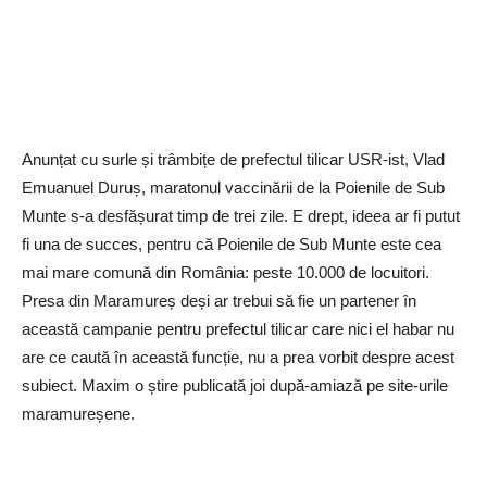
Anunțat cu surle și trâmbițe de prefectul tilicar USR-ist, Vlad
Emuanuel Duruș, maratonul vaccinării de la Poienile de Sub
Munte s-a desfășurat timp de trei zile. E drept, ideea ar fi putut
fi una de succes, pentru că Poienile de Sub Munte este cea
mai mare comună din România: peste 10.000 de locuitori.
Presa din Maramureș deși ar trebui să fie un partener în
această campanie pentru prefectul tilicar care nici el habar nu
are ce caută în această funcție, nu a prea vorbit despre acest
subiect. Maxim o știre publicată joi după-amiază pe site-urile
maramureșene.