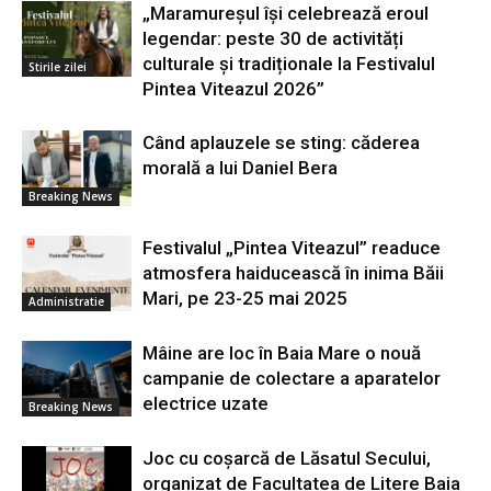
„Maramureșul își celebrează eroul
legendar: peste 30 de activități
culturale și tradiționale la Festivalul
Stirile zilei
Pintea Viteazul 2026”
Când aplauzele se sting: căderea
morală a lui Daniel Bera
Breaking News
Festivalul „Pintea Viteazul” readuce
atmosfera haiducească în inima Băii
Mari, pe 23-25 mai 2025
Administratie
Mâine are loc în Baia Mare o nouă
campanie de colectare a aparatelor
electrice uzate
Breaking News
Joc cu coșarcă de Lăsatul Secului,
organizat de Facultatea de Litere Baia