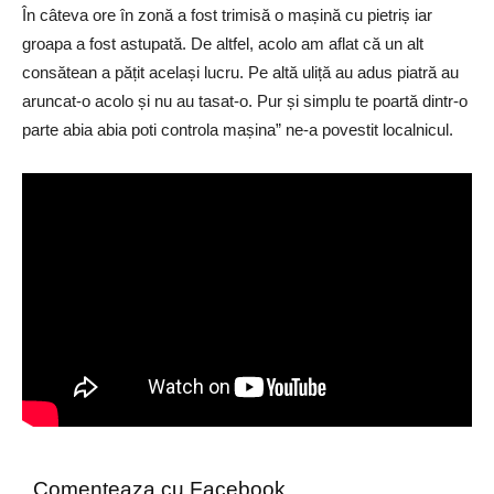
În câteva ore în zonă a fost trimisă o mașină cu pietriș iar
groapa a fost astupată. De altfel, acolo am aflat că un alt
consătean a pățit același lucru. Pe altă uliță au adus piatră au
aruncat-o acolo și nu au tasat-o. Pur și simplu te poartă dintr-o
parte abia abia poti controla mașina” ne-a povestit localnicul.
Comenteaza cu Facebook