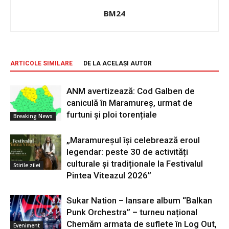
BM24
ARTICOLE SIMILARE
DE LA ACELAȘI AUTOR
ANM avertizează: Cod Galben de
caniculă în Maramureș, urmat de
furtuni și ploi torențiale
Breaking News
„Maramureșul își celebrează eroul
legendar: peste 30 de activități
culturale și tradiționale la Festivalul
Stirile zilei
Pintea Viteazul 2026”
Sukar Nation – lansare album “Balkan
Punk Orchestra” – turneu național
Chemăm armata de suflete în Log Out,
Eveniment