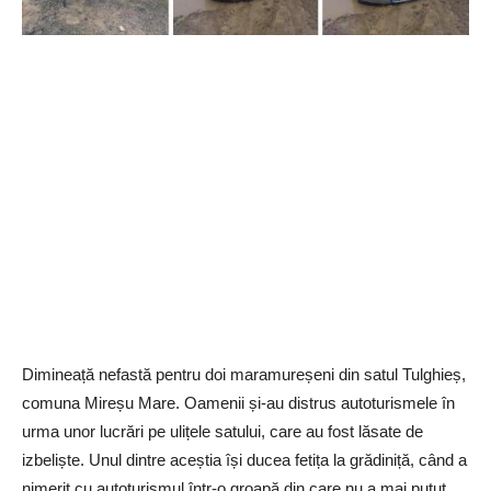
Dimineață nefastă pentru doi maramureșeni din satul Tulghieș,
comuna Mireșu Mare. Oamenii și-au distrus autoturismele în
urma unor lucrări pe ulițele satului, care au fost lăsate de
izbeliște. Unul dintre aceștia își ducea fetița la grădiniță, când a
nimerit cu autoturismul într-o groapă din care nu a mai putut