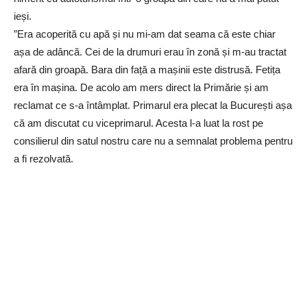
ieși.
”Era acoperită cu apă și nu mi-am dat seama că este chiar
așa de adâncă. Cei de la drumuri erau în zonă și m-au tractat
afară din groapă. Bara din față a mașinii este distrusă. Fetița
era în mașina. De acolo am mers direct la Primărie și am
reclamat ce s-a întâmplat. Primarul era plecat la București așa
că am discutat cu viceprimarul. Acesta l-a luat la rost pe
consilierul din satul nostru care nu a semnalat problema pentru
a fi rezolvată.