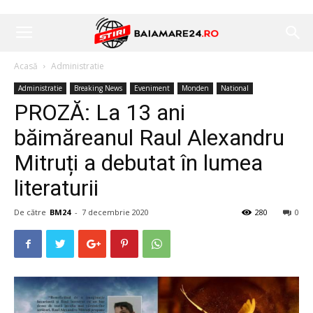
Acasă
Administratie
Administratie
Breaking News
Eveniment
Monden
National
PROZĂ: La 13 ani
băimăreanul Raul Alexandru
Mitruți a debutat în lumea
literaturii
De către
BM24
-
7 decembrie 2020
280
0