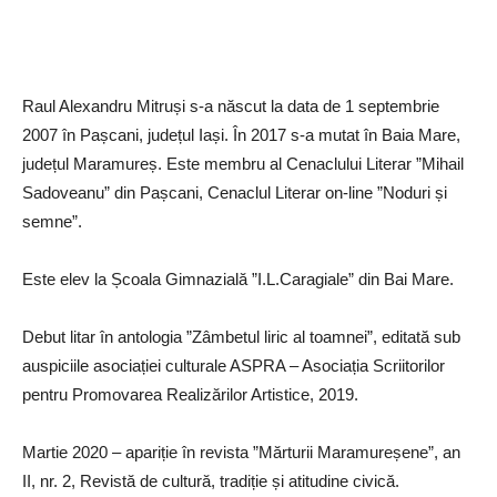
Raul Alexandru Mitruși s-a născut la data de 1 septembrie
2007 în Pașcani, județul Iași. În 2017 s-a mutat în Baia Mare,
județul Maramureș. Este membru al Cenaclului Literar ”Mihail
Sadoveanu” din Pașcani, Cenaclul Literar on-line ”Noduri și
semne”.
Este elev la Școala Gimnazială ”I.L.Caragiale” din Bai Mare.
Debut litar în antologia ”Zâmbetul liric al toamnei”, editată sub
auspiciile asociației culturale ASPRA – Asociația Scriitorilor
pentru Promovarea Realizărilor Artistice, 2019.
Martie 2020 – apariție în revista ”Mărturii Maramureșene”, an
II, nr. 2, Revistă de cultură, tradiție și atitudine civică.