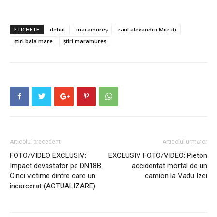
ETICHETE
debut
maramureș
raul alexandru Mitruți
știri baia mare
știri maramureș
Articolul precedent
Articolul următor
FOTO/VIDEO EXCLUSIV:
EXCLUSIV FOTO/VIDEO: Pieton
Impact devastator pe DN18B.
accidentat mortal de un
Cinci victime dintre care un
camion la Vadu Izei
încarcerat (ACTUALIZARE)