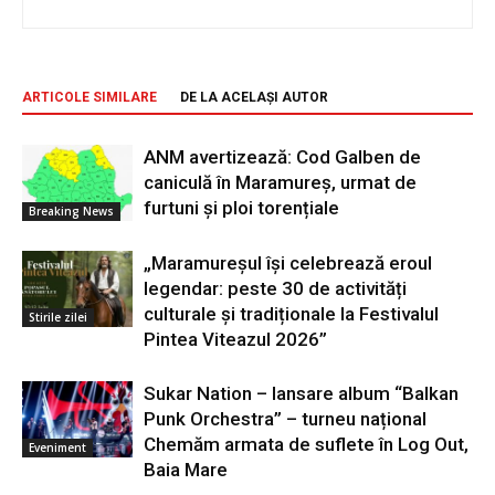
ARTICOLE SIMILARE
DE LA ACELAȘI AUTOR
ANM avertizează: Cod Galben de
caniculă în Maramureș, urmat de
furtuni și ploi torențiale
Breaking News
„Maramureșul își celebrează eroul
legendar: peste 30 de activități
culturale și tradiționale la Festivalul
Stirile zilei
Pintea Viteazul 2026”
Sukar Nation – lansare album “Balkan
Punk Orchestra” – turneu național
Chemăm armata de suflete în Log Out,
Eveniment
Baia Mare