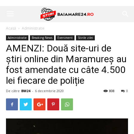
Acasă
Administratie
Administratie
Breaking News
Eveniment
Stirile zilei
AMENZI: Două site-uri de
știri online din Maramureș au
fost amendate cu câte 4.500
lei fiecare de poliție
De către
BM24
-
6 decembrie 2020
808
0