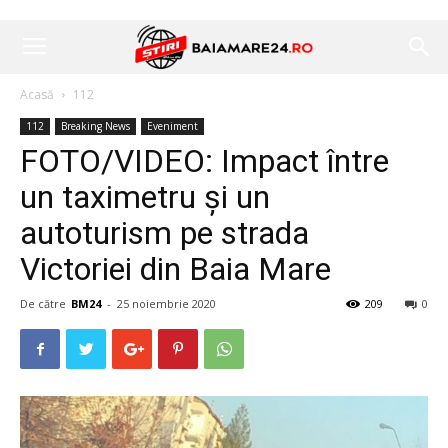
Acasă
112
112
Breaking News
Eveniment
FOTO/VIDEO: Impact între
un taximetru și un
autoturism pe strada
Victoriei din Baia Mare
De către
BM24
-
25 noiembrie 2020
209
0