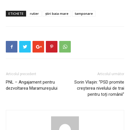
ETICHETE
rutier
știri baia mare
tamponare
Articolul precedent
Articolul următor
PNL – Angajament pentru
Sorin Vlașin: ”PSD promite
dezvoltarea Maramureșului
creșterea nivelului de trai
pentru toți românii”