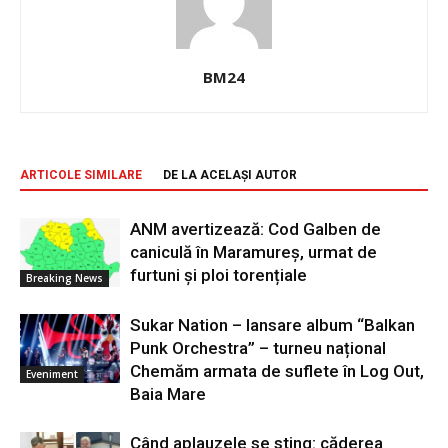
BM24
ARTICOLE SIMILARE
DE LA ACELAȘI AUTOR
ANM avertizează: Cod Galben de
caniculă în Maramureș, urmat de
furtuni și ploi torențiale
Breaking News
Sukar Nation – lansare album “Balkan
Punk Orchestra” – turneu național
Chemăm armata de suflete în Log Out,
Eveniment
Baia Mare
Când aplauzele se sting: căderea