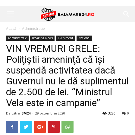
Acasă
Administratie
Administratie
Breaking News
Eveniment
National
VIN VREMURI GRELE:
Poliţiştii ameninţă că îşi
suspendă activitatea dacă
Guvernul nu le dă suplimentul
de 2.500 de lei. “Ministrul
Vela este în campanie”
De către
BM24
-
29 octombrie 2020
3280
0