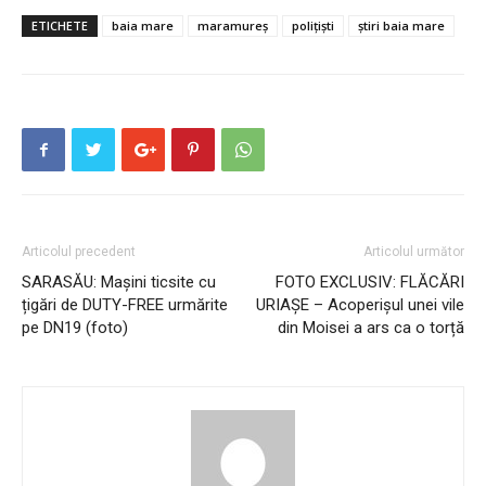
ETICHETE
baia mare
maramureș
polițiști
știri baia mare
Articolul precedent
Articolul următor
SARASĂU: Mașini ticsite cu
FOTO EXCLUSIV: FLĂCĂRI
țigări de DUTY-FREE urmărite
URIAȘE – Acoperișul unei vile
pe DN19 (foto)
din Moisei a ars ca o torță