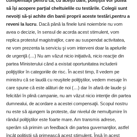
compensaţii pentru că, cu aceşti bani, poliţiştii vor putea
să îşi acopere parţial cheltuielile cu testările. Colegii sunt
nevoiţi să-şi achite din banii proprii aceste testări,pentru a
reveni la lucru
. Dacă până la finele lunii noiembrie nu vom
avea o decizie, în sensul de acorda acest stimulent, vom
replica protestul magistraţilor, care au suspendat activitatea,
ne vom prezenta la serviciu şi vom interveni doar la apelurile
de urgenţă (…) Nu am văzut nicio iniţiativă, nicio reacţie din
partea Ministerului când a existat oportunitatea includerii
poliţiştilor în categoriile de risc. În acest timp, îl vedem pe
ministru că se laudă cu reuşitele poliţiştilor, vedem mesaje în
care spune că este alături de noi (…) dar în afară de laude şi
felicitări în plină campanie, nu am văzut nicio intenţie din partea
dumnealui, de acordare a acestei compensaţii. Scopul nostru
nu este să ajungem la proteste, dar nivelul de nemulţumire în
rândul poliţiştilor este foarte mare. Am transmis adrese,
sperăm să primim un feedback din partea guvernanţilor, astfel
încât poliţiştii să primească acest stimulent. Însă în acest