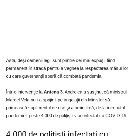
Asta, deşi oamenii legii sunt printre cei mai expuşi, fiind
permanent în stradă pentru a veghea la respectarea măsurilor
cu care guvernanţii speră că combată pandemia.
Într-o intervenţie la
Antena 3
, Andreica a susţinut că ministrul
Marcel Vela nu i-a sprijinit pe angajaţii din Minister să
primească suplimentul de risc şi a amintit că, de la începutul
pandemiei, peste 4.000 de poliţişti s-au infectat cu COVID-19.
4.000 de poliţişti infectați cu