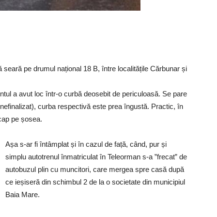
 seară pe drumul național 18 B, între localitățile Cărbunar și
tul a avut loc într-o curbă deosebit de periculoasă. Se pare
nefinalizat), curba respectivă este prea îngustă. Practic, în
cap pe șosea.
Așa s-ar fi întâmplat și în cazul de față, când, pur și
simplu autotrenul înmatriculat în Teleorman s-a ”frecat” de
autobuzul plin cu muncitori, care mergea spre casă după
ce ieșiseră din schimbul 2 de la o societate din municipiul
Baia Mare.