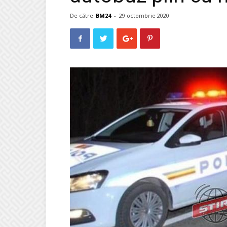
De către
BM24
-
29 octombrie 2020