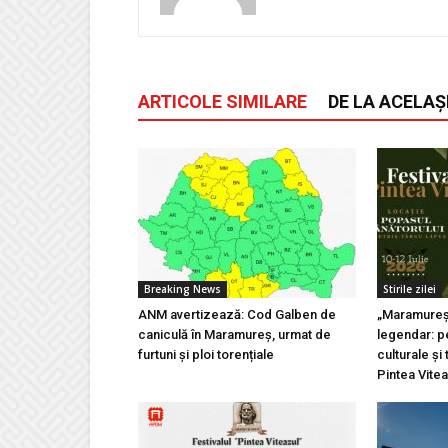
ARTICOLE SIMILARE
DE LA ACELAȘ
Breaking News
Stirile zilei
ANM avertizează: Cod Galben de
„Maramureșu
caniculă în Maramureș, urmat de
legendar: pe
furtuni și ploi torențiale
culturale și 
Pintea Vite