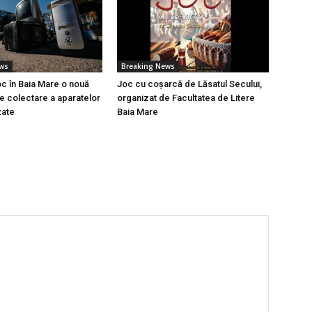
ews
Breaking News
oc în Baia Mare o nouă
Joc cu coșarcă de Lăsatul Secului,
 colectare a aparatelor
organizat de Facultatea de Litere
zate
Baia Mare