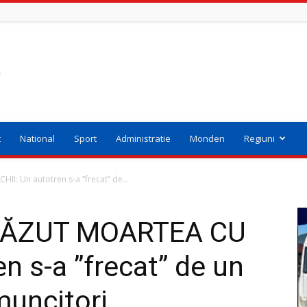
t
National
Sport
Administratie
Monden
Regiuni
: Un autotren s-a ”frecat” de...
 VĂZUT MOARTEA CU
n s-a ”frecat” de un
muncitori