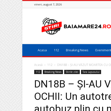
vineri, august 7, 2026
Baia
Mare
24
Acasa
112
Breaking News
Evenimen
Acasă
112
DN18B – ȘI-AU VĂZUT MOARTEA CU OCHII
112
Breaking News
Stirile zilei
Tara Lapusului
DN18B – ȘI-AU
OCHII: Un autotre
autobuz plin cu 