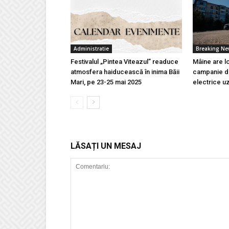
Administratie
Breaking N
Festivalul „Pintea Viteazul” readuce
Mâine are l
atmosfera haiducească în inima Băii
campanie de
Mari, pe 23-25 mai 2025
electrice u
LĂSAȚI UN MESAJ