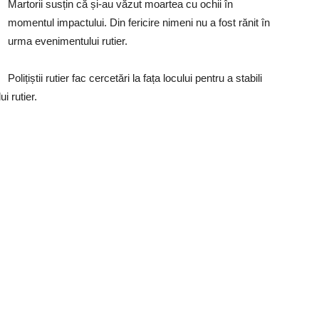
Martorii susțin că și-au văzut moartea cu ochii în
momentul impactului. Din fericire nimeni nu a fost rănit în
urma evenimentului rutier.
Polițiștii rutier fac cercetări la fața locului pentru a stabili
i rutier.