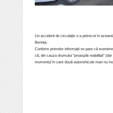
Un accident de circulație s-a petrecut în această
Berința.
Conform primelor informații se pare că evenimen
că, din cauza drumului ”proaspăt reabilitat” (dar 
momentul în care două autovehicule mari nu în