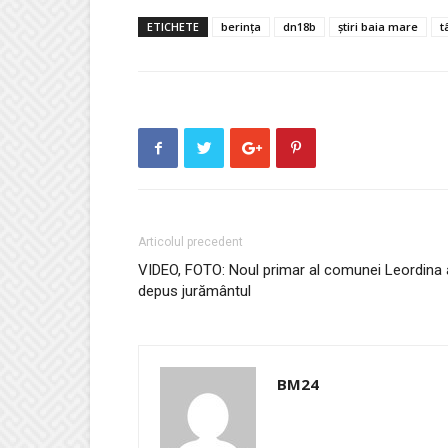
ETICHETE
berința
dn18b
știri baia mare
t
Articolul precedent
VIDEO, FOTO: Noul primar al comunei Leordina 
depus jurământul
BM24