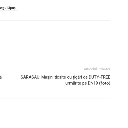
ârgu lăpuș
Articolul următor
a
SARASĂU: Mașini ticsite cu țigări de DUTY-FREE
urmărite pe DN19 (foto)