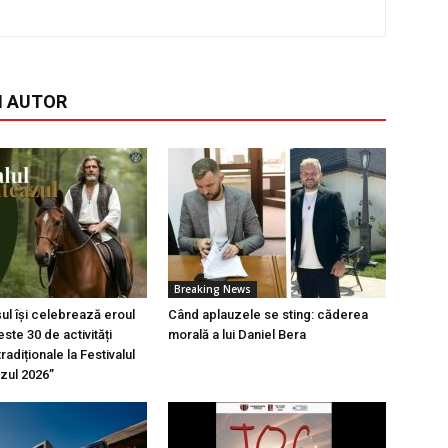
I AUTOR
Breaking News
l își celebrează eroul
Când aplauzele se sting: căderea
ste 30 de activități
morală a lui Daniel Bera
tradiționale la Festivalul
azul 2026”