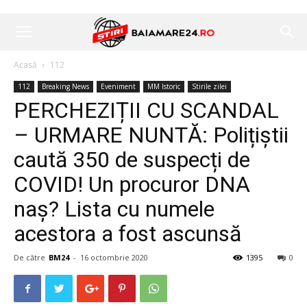
Acasă
112
112
Breaking News
Eveniment
MM Istoric
Stirile zilei
PERCHEZIȚII CU SCANDAL
– URMARE NUNTĂ: Polițiștii
caută 350 de suspecți de
COVID! Un procuror DNA
naș? Lista cu numele
acestora a fost ascunsă
De către
BM24
-
16 octombrie 2020
1395
0