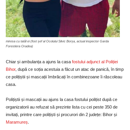
miresa cu tatăl ei (fost șef al Ocolului Silvic Borșa, actual inspector Garda
Forestiera Oradea)
Chiar și ambulanța a ajuns la casa
fostului adjunct al Poliției
Bihor
, după ce soția acestuia a făcut un atac de panică, în timp
ce polițiștii și mascații îmbrăcați în combinezoane îi răscoleau
casa.
Polițiștii și mascații au ajuns la casa fostului polițist după ce
organizatorii au refuzat să prezinte lista cu cei peste 350 de
invitați, printre care polițiști și procurori din 2 județe: Bihor și
Maramureș
.