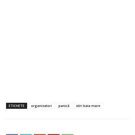
ETICHETE
organizatori
panică
stiri baia mare