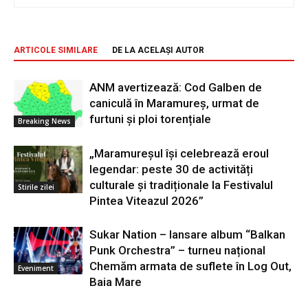
ARTICOLE SIMILARE
DE LA ACELAȘI AUTOR
ANM avertizează: Cod Galben de
caniculă în Maramureș, urmat de
furtuni și ploi torențiale
Breaking News
„Maramureșul își celebrează eroul
legendar: peste 30 de activități
culturale și tradiționale la Festivalul
Stirile zilei
Pintea Viteazul 2026”
Sukar Nation – lansare album “Balkan
Punk Orchestra” – turneu național
Chemăm armata de suflete în Log Out,
Eveniment
Baia Mare