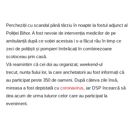
Percheziții cu scandal până târziu în noapte la fostul adjunct al
Poliției Bihor. A fost nevoie de intervenția medicilor de pe
ambulanță după ce soției acestuia i s-a făcut rău în timp ce
zeci de polițiști și pompieri îmbrăcați în combinezoane
scotoceau prin casă.
Vă reamintim că cei doi au organizat, weekend-ul
trecut, nunta fiului lor, la care anchetatorii au fost informați că
au participat peste 350 de oameni. După câteva zile însă,
mireasa a fost depistată cu
coronavirus
, iar DSP încearcă să
dea acum de urma tuturor celor care au participat la
eveniment.