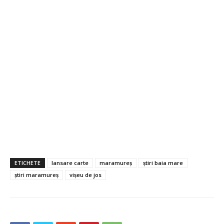
ETICHETE
lansare carte
maramureș
știri baia mare
știri maramureș
vișeu de jos