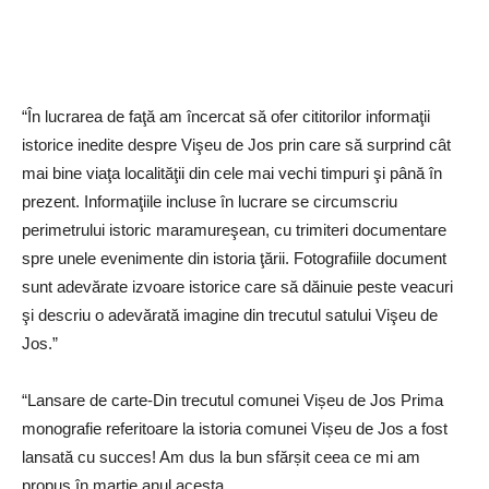
“În lucrarea de faţă am încercat să ofer cititorilor informaţii
istorice inedite despre Vişeu de Jos prin care să surprind cât
mai bine viaţa localităţii din cele mai vechi timpuri şi până în
prezent. Informaţiile incluse în lucrare se circumscriu
perimetrului istoric maramureşean, cu trimiteri documentare
spre unele evenimente din istoria ţării. Fotografiile document
sunt adevărate izvoare istorice care să dăinuie peste veacuri
şi descriu o adevărată imagine din trecutul satului Vişeu de
Jos.”
“Lansare de carte-Din trecutul comunei Vișeu de Jos Prima
monografie referitoare la istoria comunei Vișeu de Jos a fost
lansată cu succes! Am dus la bun sfărșit ceea ce mi am
propus în martie anul acesta.