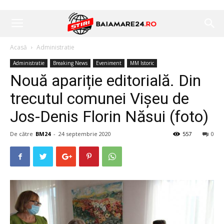
Acasă
Administratie
Administratie
Breaking News
Eveniment
MM Istoric
Nouă apariție editorială. Din
trecutul comunei Vișeu de
Jos-Denis Florin Năsui (foto)
De către
BM24
-
24 septembrie 2020
557
0