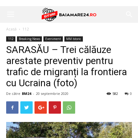
Acasă
112
112
Breaking News
Eveniment
MM Istoric
SARASĂU – Trei călăuze
arestate preventiv pentru
trafic de migranți la frontiera
cu Ucraina (foto)
De către
BM24
-
20 septembrie 2020
582
0