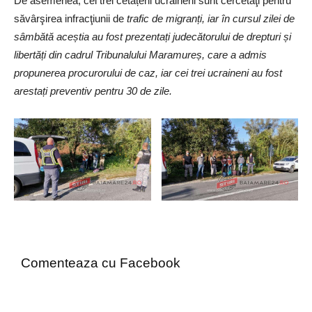
De asemenea, cei trei cetățeni ucraineni sunt cercetaţi pentru
săvârşirea infracţiunii de
trafic de migranți, iar în cursul zilei de
sâmbătă aceștia au fost prezentați judecătorului de drepturi și
libertăți din cadrul Tribunalului Maramureș, care a admis
propunerea procurorului de caz, iar cei trei ucraineni au fost
arestați preventiv pentru 30 de zile.
Comenteaza cu Facebook