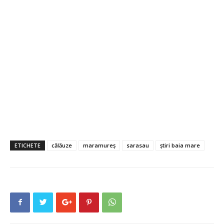
ETICHETE
călăuze
maramureș
sarasau
știri baia mare