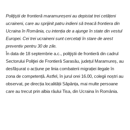
Poliţiştii de frontieră maramureșeni au depistat trei cetățeni
ucraineni, care au sprijinit patru indieni să treacă frontiera din
Ucraina în România, cu intenția de a ajunge în state din vestul
Europei. Cei trei ucraineni sunt cercetați în stare de arest
preventiv pentru 30 de zile.
În data de 18 septembrie a.c., poliţiştii de frontieră din cadrul
Sectorului Poliţiei de Frontieră Sarasău, județul Maramureș, au
desfășurat o acțiune pe linia combaterii migrației ilegale în
zona de competență. Astfel, în jurul orei 16.00, colegii noștri au
observat, pe direcția localității Săpânța, mai multe persoane
care au trecut prin albia râului Tisa, din Ucraina în România.