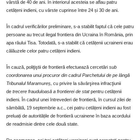
vârstă de 40 de ani. În interiorul acesteia se aflau patru
cetățeni indieni, cu vârste cuprinse între 24 și 30 de ani.
În cadrul verificărilor preliminare, s-a stabilit faptul că cele patru
persoane au trecut ilegal frontiera din Ucraina în România, prin
apa râului Tisa. Totodată, s-a stabilit că cetățenii ucraineni erau
călăuzele celor patru cetățeni indieni.
În cauză, poliţiştii de frontieră efectuează cercetări
sub
coordonarea unui procuror din cadrul Parchetului de pe lângă
Tribunalul Maramureș,
cu privire la săvârşirea infracţiunii
de
trecere frauduloasă a frontierei de stat
pentru cetățenii
indieni. În cadrul unei întrevederi de frontieră, în cursul zilei de
sâmbătă, 19 septembrie a.c., cei patru cetățeni indieni au fost
preluați de autoritățile de frontieră ucrainene în baza acordului
de readmisie dintre cele două state.