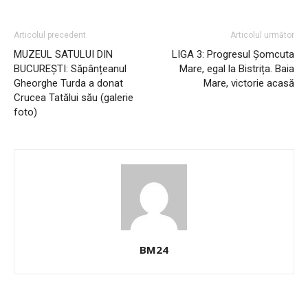
Articolul precedent
Articolul următor
MUZEUL SATULUI DIN
LIGA 3: Progresul Șomcuta
BUCUREȘTI: Săpânțeanul
Mare, egal la Bistrița. Baia
Gheorghe Turda a donat
Mare, victorie acasă
Crucea Tatălui său (galerie
foto)
BM24