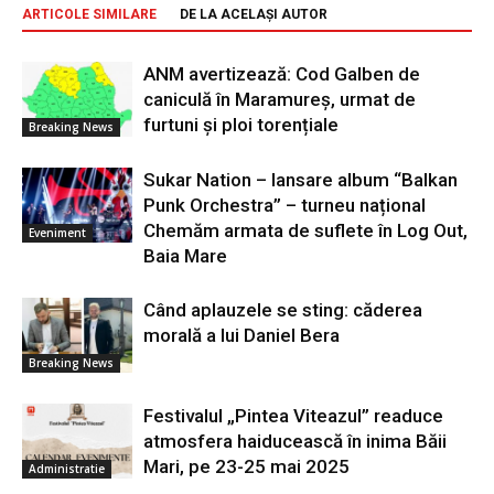
ARTICOLE SIMILARE
DE LA ACELAȘI AUTOR
ANM avertizează: Cod Galben de
caniculă în Maramureș, urmat de
furtuni și ploi torențiale
Breaking News
Sukar Nation – lansare album “Balkan
Punk Orchestra” – turneu național
Chemăm armata de suflete în Log Out,
Eveniment
Baia Mare
Când aplauzele se sting: căderea
morală a lui Daniel Bera
Breaking News
Festivalul „Pintea Viteazul” readuce
atmosfera haiducească în inima Băii
Mari, pe 23-25 mai 2025
Administratie