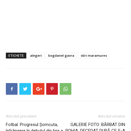
ETICHETE
alegeri
bogdanel gavra
stiri maramures
Articolul precedent
Articolul următor
Fotbal. Progresul Șomcuta,
GALERIE FOTO: BĂRBAT DIN
înfrângere în debutul din liga a
ROHIA, DECEDAT DUPĂ CE S-A