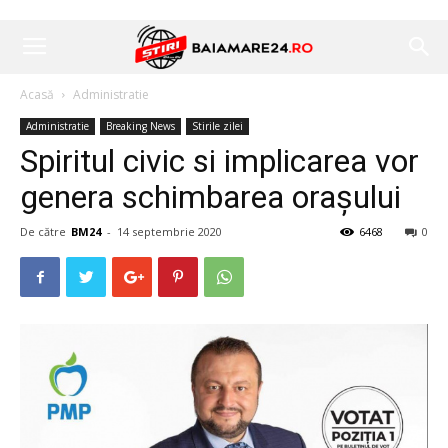
Acasă
Administratie
Administratie
Breaking News
Stirile zilei
Spiritul civic si implicarea vor
genera schimbarea orașului
De către
BM24
-
14 septembrie 2020
6468
0