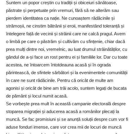
Suntem un popor creștin cu tradiții și obiceiuri sănătoase,
păstrate și perpetuate prin vremuri, fără să ne alterăm sau
pierdem identitatea ca nație. Ne cunoaștem rădăcinile și
strămoșii, ne cinstim bătrânii și eroii, manifestând toleranță și
întelegere față de vecinii și străinii care ne calcă pragul. Avem
o limbă pe care o păstrăm și cultivăm cu sfințenie, chiar dacă
prea mulți dintre noi, vremelnic, au luat drumul străinătăților, cu
gândul de a-și face un rost pentru ei și familiile lor. Dar cu toate
acestea, ne întoarcem întotdeauna acasă și în ograda
părintească, de sfintele sărbători și la evenimentele comunității
în care ne sunt rădăcinile. Pentru că oricât de multe am
agonisi și oricât de bine am trăi acolo, suntem legați de bucata
de pământ și locul numit acasă.
Se vorbește prea mult în această campanie electorală despre
stoparea migrației și aducerea acasă a românilor plecați la
muncă. Se fac promisiuni și se anunță soluții despre cum vor fi
aduse fonduri imense, care vor crea mii de locuri de muncă