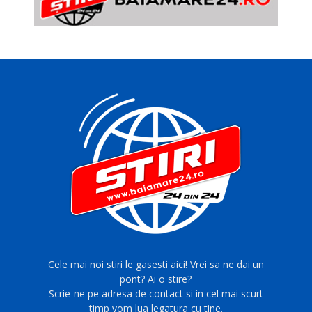
Cele mai noi stiri le gasesti aici! Vrei sa ne dai un
pont? Ai o stire?
Scrie-ne pe adresa de contact si in cel mai scurt
timp vom lua legatura cu tine.