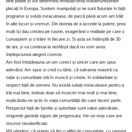
bine plătite și vor determina reîntoarcerea maramureșenilor
plecați în Europa. Suntem manipulați și ne sunt fluturate în față
programe și soluții miraculoase, de parcă până acum am trăit
în alte locuri și vremuri. Din dorința de a accede la putere, prea
mulți își dau cinstea pe rușine, exagerând o realitate pe care o
cunoaștem și o trăim în fiecare zi. Si asta se întâmplă de 30
de ani, și va continua la nesfârșit dacă nu vom avea
înțelepciunea alegerii corecte.
Am fost întotdeauna un om corect și sincer care am spus
adevărul. Am spus și cred cu tărie, că salvarea noastră ca
nație și comunitate stă în muncă și cinste, în solidaritate și
respect față de semeni. Nu există soluții miraculoase pentru a
trăi mai bine, trebuie doar să muncim mai mult și mai bine,
implicându-ne activ în viața comunității din care facem parte.
Respectul față de familie și autoritate sunt valori adevărate,
singurele garanții sigure ale progresului, într-un oraș care are
resurse nevalorificate.
Mă gândesc că putem să fim o altfel de comunitate, cu oameni