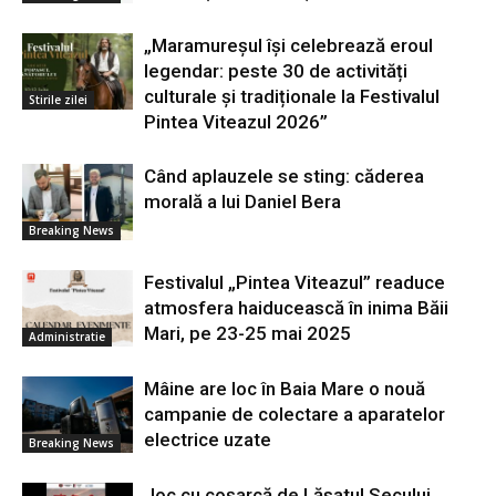
„Maramureșul își celebrează eroul
legendar: peste 30 de activități
culturale și tradiționale la Festivalul
Stirile zilei
Pintea Viteazul 2026”
Când aplauzele se sting: căderea
morală a lui Daniel Bera
Breaking News
Festivalul „Pintea Viteazul” readuce
atmosfera haiducească în inima Băii
Mari, pe 23-25 mai 2025
Administratie
Mâine are loc în Baia Mare o nouă
campanie de colectare a aparatelor
electrice uzate
Breaking News
Joc cu coșarcă de Lăsatul Secului,