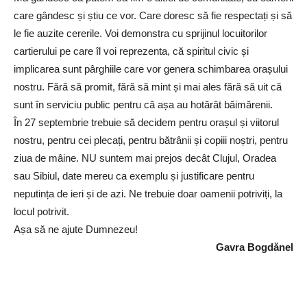
care gândesc și știu ce vor. Care doresc să fie respectați și să
le fie auzite cererile. Voi demonstra cu sprijinul locuitorilor
cartierului pe care îl voi reprezenta, că spiritul civic și
implicarea sunt pârghiile care vor genera schimbarea orașului
nostru. Fără să promit, fără să mint și mai ales fără să uit că
sunt în serviciu public pentru că așa au hotărât băimărenii.
În 27 septembrie trebuie să decidem pentru orașul și viitorul
nostru, pentru cei plecați, pentru bătrânii și copiii noștri, pentru
ziua de mâine. NU suntem mai prejos decât Clujul, Oradea
sau Sibiul, date mereu ca exemplu și justificare pentru
neputința de ieri și de azi. Ne trebuie doar oamenii potriviți, la
locul potrivit.
Așa să ne ajute Dumnezeu!
Gavra Bogdănel