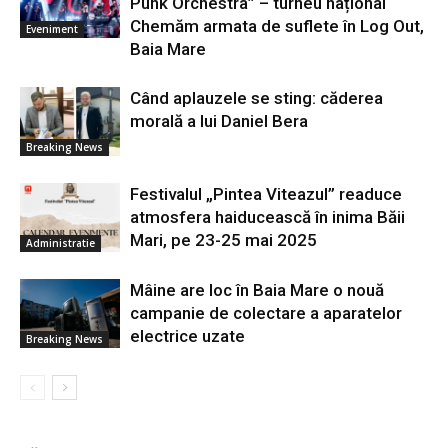
Punk Orchestra” – turneu național
Chemăm armata de suflete în Log Out,
Eveniment
Baia Mare
Când aplauzele se sting: căderea
morală a lui Daniel Bera
Breaking News
Festivalul „Pintea Viteazul” readuce
atmosfera haiducească în inima Băii
Mari, pe 23-25 mai 2025
Administratie
Mâine are loc în Baia Mare o nouă
campanie de colectare a aparatelor
electrice uzate
Breaking News