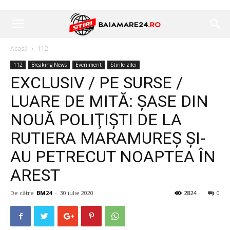
Acasă
112
112
Breaking News
Eveniment
Stirile zilei
EXCLUSIV / PE SURSE /
LUARE DE MITĂ: ŞASE DIN
NOUĂ POLIŢIŞTI DE LA
RUTIERA MARAMUREŞ ŞI-
AU PETRECUT NOAPTEA ÎN
AREST
De către
BM24
-
30 iulie 2020
2824
0