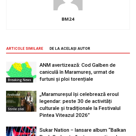
BM24
ARTICOLE SIMILARE
DE LA ACELAȘI AUTOR
ANM avertizează: Cod Galben de
caniculă în Maramureș, urmat de
furtuni și ploi torențiale
Breaking News
„Maramureșul își celebrează eroul
legendar: peste 30 de activități
culturale și tradiționale la Festivalul
Stirile zilei
Pintea Viteazul 2026”
Sukar Nation – lansare album “Balkan