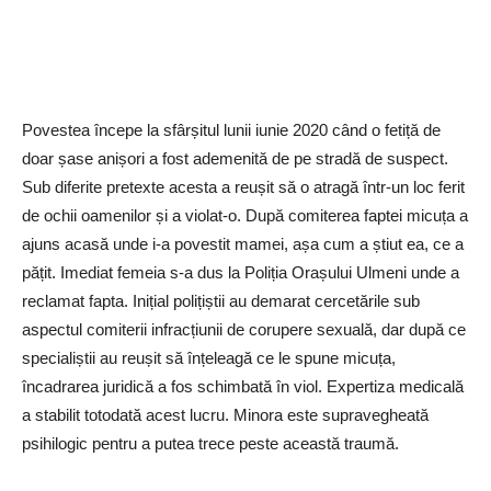
Povestea începe la sfârșitul lunii iunie 2020 când o fetiță de
doar șase anișori a fost ademenită de pe stradă de suspect.
Sub diferite pretexte acesta a reușit să o atragă într-un loc ferit
de ochii oamenilor și a violat-o. După comiterea faptei micuța a
ajuns acasă unde i-a povestit mamei, așa cum a știut ea, ce a
pățit. Imediat femeia s-a dus la Poliția Orașului Ulmeni unde a
reclamat fapta. Inițial polițiștii au demarat cercetările sub
aspectul comiterii infracțiunii de corupere sexuală, dar după ce
specialiștii au reușit să înțeleagă ce le spune micuța,
încadrarea juridică a fos schimbată în viol. Expertiza medicală
a stabilit totodată acest lucru. Minora este supravegheată
psihilogic pentru a putea trece peste această traumă.