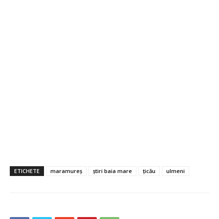
ETICHETE
maramureș
știri baia mare
țicău
ulmeni