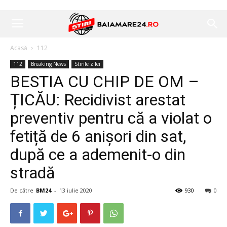
Acasă
112
112
Breaking News
Stirile zilei
BESTIA CU CHIP DE OM –
ȚICĂU: Recidivist arestat
preventiv pentru că a violat o
fetiță de 6 anișori din sat,
după ce a ademenit-o din
stradă
De către
BM24
-
13 iulie 2020
930
0