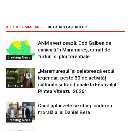
ARTICOLE SIMILARE
DE LA ACELAȘI AUTOR
ANM avertizează: Cod Galben de
caniculă în Maramureș, urmat de
furtuni și ploi torențiale
Breaking News
„Maramureșul își celebrează eroul
legendar: peste 30 de activități
culturale și tradiționale la Festivalul
Stirile zilei
Pintea Viteazul 2026”
Când aplauzele se sting: căderea
morală a lui Daniel Bera
Breaking News