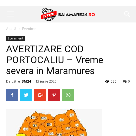
Acasă
Eveniment
Eveniment
AVERTIZARE COD
PORTOCALIU – Vreme
severa in Maramures
De către
BM24
-
13 iunie 2020
336
0