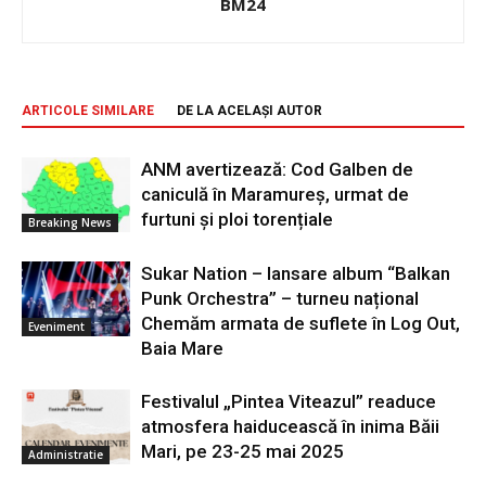
BM24
ARTICOLE SIMILARE
DE LA ACELAȘI AUTOR
ANM avertizează: Cod Galben de
caniculă în Maramureș, urmat de
furtuni și ploi torențiale
Breaking News
Sukar Nation – lansare album “Balkan
Punk Orchestra” – turneu național
Chemăm armata de suflete în Log Out,
Eveniment
Baia Mare
Festivalul „Pintea Viteazul” readuce
atmosfera haiducească în inima Băii
Mari, pe 23-25 mai 2025
Administratie