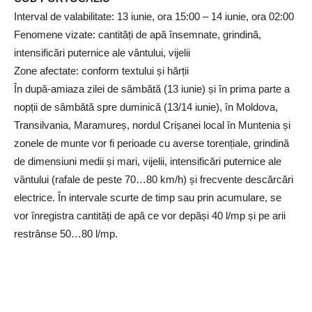
Interval de valabilitate: 13 iunie, ora 15:00 – 14 iunie, ora 02:00
Fenomene vizate: cantități de apă însemnate, grindină,
intensificări puternice ale vântului, vijelii
Zone afectate: conform textului și hărții
În după-amiaza zilei de sâmbătă (13 iunie) și în prima parte a
nopții de sâmbătă spre duminică (13/14 iunie), în Moldova,
Transilvania, Maramureș, nordul Crișanei local în Muntenia și
zonele de munte vor fi perioade cu averse torențiale, grindină
de dimensiuni medii și mari, vijelii, intensificări puternice ale
vântului (rafale de peste 70…80 km/h) și frecvente descărcări
electrice. În intervale scurte de timp sau prin acumulare, se
vor înregistra cantități de apă ce vor depăși 40 l/mp și pe arii
restrânse 50…80 l/mp.