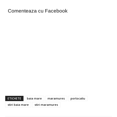
Comenteaza cu Facebook
ETICHETE
baia mare
maramures
portocaliu
stiri baia mare
stiri maramures